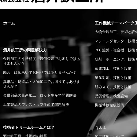
ホーム
工作機械テーマパーク
大物金属加工、技術と設
マシニングセンタ、技術
酒井鉄工所の問題解決力
ＮＣ旋盤・複合機、技術
金属加工の寸法精度、幾何公差でお困りではあ
研削・ホーニング、技術
りませんか？
放電加工、技術と設備
勘合、はめあいでお困りではありませんか？
量産対応、技術と設備
異形品・鋳造品・大物加工でお困りではありま
せんか？
組み立て、技術と設備
金属部品の量産加工・ロット生産で問題解決
品質管理、検査設備
工業製品のワンストップ生産で問題解決
機械博物館級設備
技術者ドリームチームとは？
Ｑ＆Ａ
酒井鉄工所、技術者の特長
加工技術について